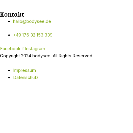
Kontakt
hallo@bodysee.de
+49 176 32 153 339
Facebook-f
Instagram
Copyright 2024 bodysee. All Rights Reserved.
Impressum
Datenschutz
We use cookies on our website to give you the most relevant
experience by remembering your preferences and repeat visits.
By clicking “Accept All”, you consent to the use of ALL the
cookies. However, you may visit "Cookie Settings" to provide a
controlled consent.
Cookie Settings
Accept All